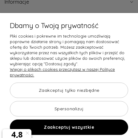
Informacje
Certyfikaty jakości
Dbamy o Twoją prywatność
Pliki cookies i pokrewne im technologie umożliwiają
poprawne działanie strony i pomagają nam dostosować
ofertę do Twoich potrzeb. Możesz zaakceptować
wykorzystanie przez nas wszystkich tych plików i przejść do
Raty obsługują
sklepu lub dostosować użycie plików do swoich preferencji,
wybierając opcję "Dostosuj zgody".
Więcej o plikach cookies przeczytasz w naszej Polityce
prywatności.
Towary dostarczają
Opinie
Zaakceptuj tylko niezbędne
Spersonalizuj
Zaakceptuj wszystkie
Copyright © 2026 home-design24.pl