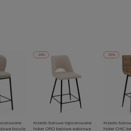
-28%
-30%
picerowane
Krzesło barowe tapicerowane
Krzesło baro
eżowe boucle
hoker ORO beżowe welurowe
hoker CHIC b