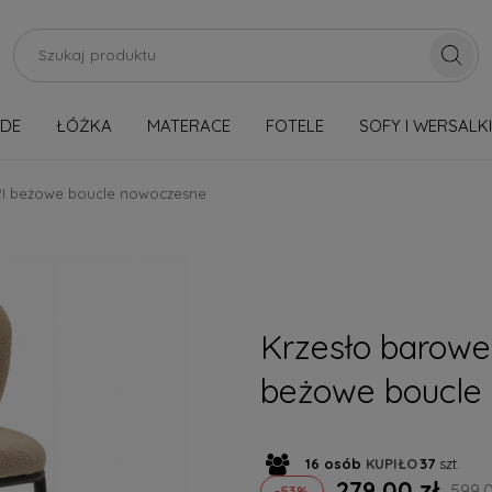
RDE
ŁÓŻKA
MATERACE
FOTELE
SOFY I WERSALKI
OSTĘPNE OD RĘKI
OUTLET
Nowości
Wzorniki tkanin
RI beżowe boucle nowoczesne
Krzesło barowe
beżowe boucle
16
osób
KUPIŁO
37
szt.
279,00 zł
599,0
-53%