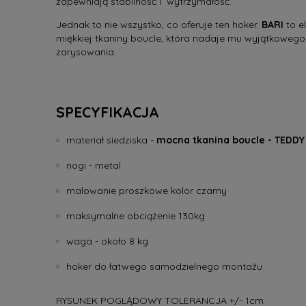
zapewniają stabilność i wytrzymałość.
Jednak to nie wszystko, co oferuje ten hoker.
BARI
to e
miękkiej tkaniny boucle, która nadaje mu wyjątkowego
zarysowania.
SPECYFIKACJA
materiał siedziska -
mocna tkanina boucle - TEDDY 
nogi - metal
malowanie proszkowe kolor czarny
maksymalne obciążenie 130kg
waga - około 8 kg
hoker do łatwego samodzielnego montażu
RYSUNEK POGLĄDOWY TOLERANCJA +/- 1cm