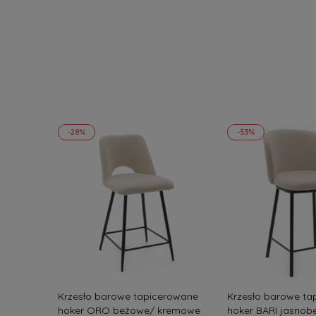
-28%
-53%
Krzesło barowe tapicerowane
Krzesło barowe ta
hoker ORO beżowe/ kremowe
hoker BARI jasnob