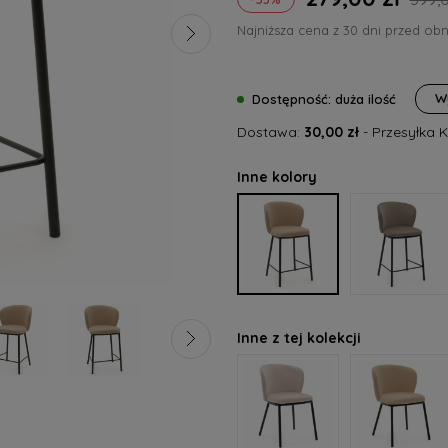
Najniższa cena z 30 dni przed obn
Jeżeli produkt jest sprzed
niż 30 dni, wyświetlana jes
W
Dostępność:
duża ilość
cena od momentu, kiedy 
Dostawa:
30,00 zł
- Przesyłka 
pojawił się w sprzedaży.
Inne kolory
Cena nie zawier
płatności
Inne z tej kolekcji