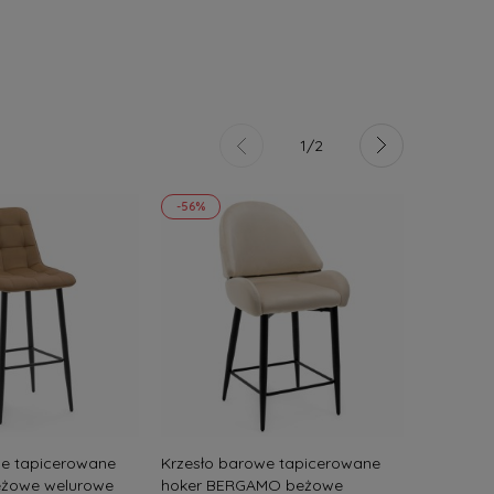
1/2
-56%
-53%
we tapicerowane
Krzesło barowe tapicerowane
Krzesło 
eżowe welurowe
hoker BERGAMO beżowe
hoker BA