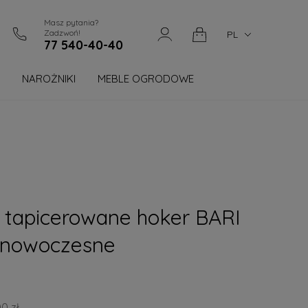
Masz pytania?
Zadzwoń!
PL
77 540-40-40
NAROŻNIKI
MEBLE OGRODOWE
Blog
 tapicerowane hoker BARI
 nowoczesne
0 zł