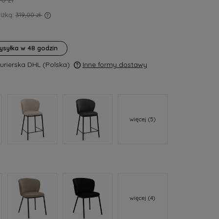
iżką:
319,00 zł
awany krócej
t najniższa
ysyłka w
48 godzin
produkt
Kurierska DHL
(Polska)
Inne formy dostawy
a ewentualnych kosztów
więcej (5)
więcej (4)