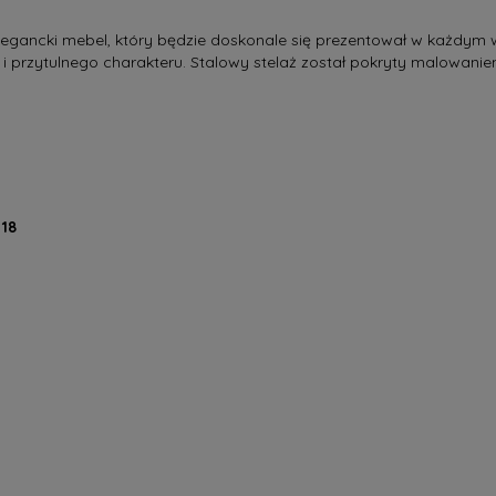
legancki mebel, który będzie doskonale się prezentował w każdym w
 i przytulnego charakteru. Stalowy stelaż został pokryty malowan
18