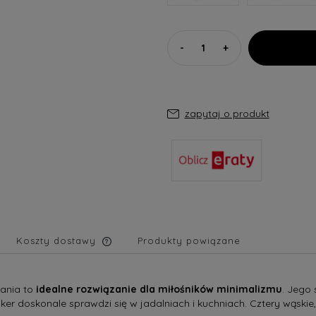
-
+
zapytaj o produkt
Koszty dostawy
Produkty powiązane
Cena nie zawiera ewentualnych
ania to
idealne rozwiązanie dla miłośników minimalizmu
. Jego 
kosztów płatności
er doskonale sprawdzi się w jadalniach i kuchniach. Cztery wąski