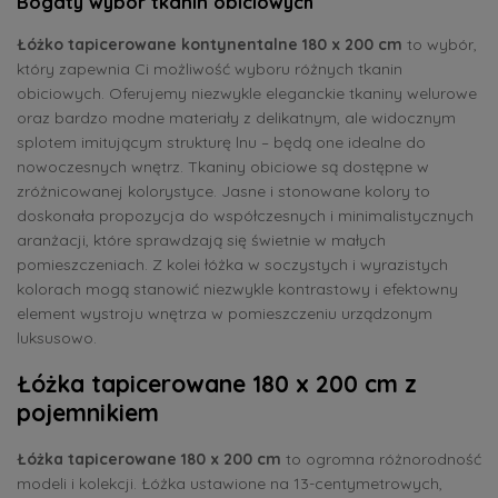
Bogaty wybór tkanin obiciowych
Łóżko tapicerowane kontynentalne 180 x 200 cm
to wybór,
który zapewnia Ci możliwość wyboru różnych tkanin
obiciowych. Oferujemy niezwykle eleganckie tkaniny welurowe
oraz bardzo modne materiały z delikatnym, ale widocznym
splotem imitującym strukturę lnu – będą one idealne do
nowoczesnych wnętrz. Tkaniny obiciowe są dostępne w
zróżnicowanej kolorystyce. Jasne i stonowane kolory to
doskonała propozycja do współczesnych i minimalistycznych
aranżacji, które sprawdzają się świetnie w małych
pomieszczeniach. Z kolei łóżka w soczystych i wyrazistych
kolorach mogą stanowić niezwykle kontrastowy i efektowny
element wystroju wnętrza w pomieszczeniu urządzonym
luksusowo.
Łóżka tapicerowane 180 x 200 cm z
pojemnikiem
Łóżka tapicerowane 180 x 200 cm
to ogromna różnorodność
modeli i kolekcji. Łóżka ustawione na 13-centymetrowych,