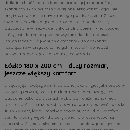
delikatnych nóżkach to idealna propozycja do aranżacji
skandynawskich. Wyróżniają się one lekką konstrukcją i nie
przytłoczą wizualnie nawet małego pomieszczenia. Z kolei
łóżka bez nóżek stojące bezpośrednio na podłodze są
wyposażone w niezwykle funkcjonalny pojemnik na pościel,
który jest idealny do przechowywania kołder, poduszek i
innych rzadziej używanych akcesoriów. To doskonałe
rozwiązanie w przypadku małych mieszkań, ponieważ
pozwala zaoszczędzić dużo miejsca w szafie.
Łóżko 180 x 200 cm – duży rozmiar,
jeszcze większy komfort
Urządzając nową sypialnię, zarówno jako singiel, jak i osoba w
związku, pierwszą rzeczą, na którą zwracamy uwagę, jest
wygodne łóżko. Do trudnych wyborów należy jednak jego
rozmiar. Jeśli metraż pokoju pozwala, warto postawić na łóżko
180 x 200 cm, które umożliwia spokojny sen i duży komfort.
Jest to idealny wybór dla pary do ich pierwszej wspólnej
sypialni. Jeśli jesteś singlem, ale cenisz sobie wypoczynek na
najwyższym poziomie i potrzebujesz dużo miejsca, to ta