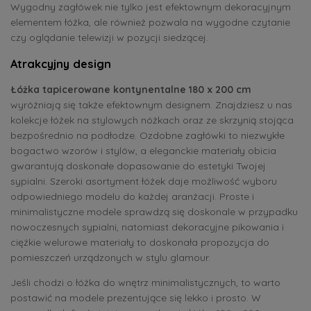
Wygodny zagłówek nie tylko jest efektownym dekoracyjnym
elementem łóżka, ale również pozwala na wygodne czytanie
czy oglądanie telewizji w pozycji siedzącej.
Atrakcyjny design
Łóżka tapicerowane kontynentalne 180 x 200 cm
wyróżniają się także efektownym designem. Znajdziesz u nas
kolekcje łóżek na stylowych nóżkach oraz ze skrzynią stojąca
bezpośrednio na podłodze. Ozdobne zagłówki to niezwykłe
bogactwo wzorów i stylów, a eleganckie materiały obicia
gwarantują doskonałe dopasowanie do estetyki Twojej
sypialni. Szeroki asortyment łóżek daje możliwość wyboru
odpowiedniego modelu do każdej aranżacji. Proste i
minimalistyczne modele sprawdzą się doskonale w przypadku
nowoczesnych sypialni, natomiast dekoracyjne pikowania i
ciężkie welurowe materiały to doskonała propozycja do
pomieszczeń urządzonych w stylu glamour.
Jeśli chodzi o łóżka do wnętrz minimalistycznych, to warto
postawić na modele prezentujące się lekko i prosto. W