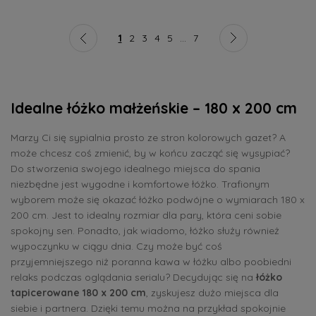
1
2
3
4
5
...
7
Idealne łóżko małżeńskie – 180 x 200 cm
Marzy Ci się sypialnia prosto ze stron kolorowych gazet? A
może chcesz coś zmienić, by w końcu zacząć się wysypiać?
Do stworzenia swojego idealnego miejsca do spania
niezbędne jest wygodne i komfortowe łóżko. Trafionym
wyborem może się okazać łóżko podwójne o wymiarach 180 x
200 cm. Jest to idealny rozmiar dla pary, która ceni sobie
spokojny sen. Ponadto, jak wiadomo, łóżko służy również
wypoczynku w ciągu dnia. Czy może być coś
przyjemniejszego niż poranna kawa w łóżku albo poobiedni
relaks podczas oglądania serialu? Decydując się na
łóżko
tapicerowane 180 x 200 cm
, zyskujesz dużo miejsca dla
siebie i partnera. Dzięki temu można na przykład spokojnie