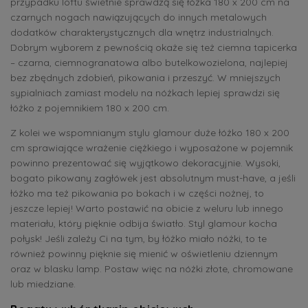
przypadku loftu świetnie sprawdzą się łóżka 180 x 200 cm na
czarnych nogach nawiązujących do innych metalowych
dodatków charakterystycznych dla wnętrz industrialnych.
Dobrym wyborem z pewnością okaże się też ciemna tapicerka
– czarna, ciemnogranatowa albo butelkowozielona, najlepiej
bez zbędnych zdobień, pikowania i przeszyć. W mniejszych
sypialniach zamiast modelu na nóżkach lepiej sprawdzi się
łóżko z pojemnikiem 180 x 200 cm.
Z kolei we wspomnianym stylu glamour duże łóżko 180 x 200
cm sprawiające wrażenie ciężkiego i wyposażone w pojemnik
powinno prezentować się wyjątkowo dekoracyjnie. Wysoki,
bogato pikowany zagłówek jest absolutnym must-have, a jeśli
łóżko ma też pikowania po bokach i w części nożnej, to
jeszcze lepiej! Warto postawić na obicie z weluru lub innego
materiału, który pięknie odbija światło. Styl glamour kocha
połysk! Jeśli zależy Ci na tym, by łóżko miało nóżki, to te
również powinny pięknie się mienić w oświetleniu dziennym
oraz w blasku lamp. Postaw więc na nóżki złote, chromowane
lub miedziane.