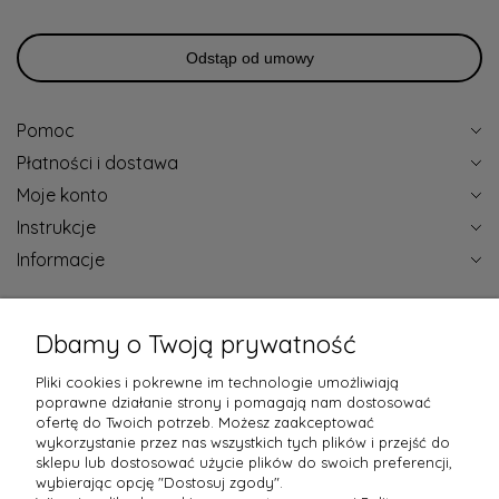
Odstąp od umowy
Pomoc
Płatności i dostawa
Moje konto
Instrukcje
Informacje
Certyfikaty jakości
Dbamy o Twoją prywatność
Pliki cookies i pokrewne im technologie umożliwiają
poprawne działanie strony i pomagają nam dostosować
ofertę do Twoich potrzeb. Możesz zaakceptować
wykorzystanie przez nas wszystkich tych plików i przejść do
Raty obsługują
sklepu lub dostosować użycie plików do swoich preferencji,
wybierając opcję "Dostosuj zgody".