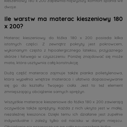
kieszeniowy 180 x 200 zapewnia najwyższy komfort spania we
dwoje.
Ile warstw ma materac kieszeniowy 180
x 200?
Materac kieszeniowy do łóżka 180 x 200 posiada kilka
istotnych części. Z zewnątrz pokryty jest pokrowcem,
wykonanym często z hipoalergicznego lateksu, przyjaznego
skórze i łatwego w czyszczeniu. Poniżej znajdować się może
mata, która usztywnia całą konstrukcję.
Dużą część materaca zajmuje także pianka polietylenowa,
która wypełnia wnętrze materaca i ułatwia dopasowywanie
się go do kształtu Twojego ciała. Jest to też element
zmniejszający obciążenie samych sprężyn.
Wszystkie materace kieszeniowe do łóżka 180 x 200 zawierają
oczywiście także sprężyny. Każda z nich ukryta jest w małej,
niezależnej kieszonce. Dzięki temu ich działanie jest zupełnie
indywidualne i zależy tylko od nacisku w danym miejscu.
Obciążenia nie przenoszą się na całą powierzchnię łóżka.