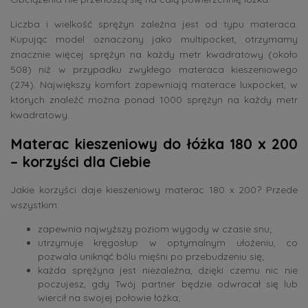
Liczba i wielkość sprężyn zależna jest od typu materaca.
Kupując model oznaczony jako multipocket, otrzymamy
znacznie więcej sprężyn na każdy metr kwadratowy (około
508) niż w przypadku zwykłego materaca kieszeniowego
(274). Największy komfort zapewniają materace luxpocket, w
których znaleźć można ponad 1000 sprężyn na każdy metr
kwadratowy.
Materac kieszeniowy do łóżka 180 x 200
– korzyści dla Ciebie
Jakie korzyści daje kieszeniowy materac 180 x 200? Przede
wszystkim:
zapewnia najwyższy poziom wygody w czasie snu;
utrzymuje kręgosłup w optymalnym ułożeniu, co
pozwala uniknąć bólu mięśni po przebudzeniu się;
każda sprężyna jest niezależna, dzięki czemu nic nie
poczujesz, gdy Twój partner będzie odwracał się lub
wiercił na swojej połowie łóżka;