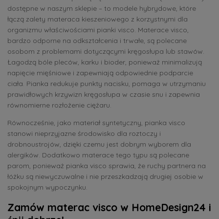
dostępne w naszym sklepie – to modele hybrydowe, które
łączą zalety materaca kieszeniowego z korzystnymi dla
organizmu właściwościami pianki visco. Materace visco,
bardzo odporne na odkształcenia i trwałe, są polecane
osobom z problemami dotyczącymi kręgosłupa lub stawów.
Łagodzą bóle pleców, karku i bioder, ponieważ minimalizują
napięcie mięśniowe i zapewniają odpowiednie podparcie
ciała. Pianka redukuje punkty nacisku, pomaga w utrzymaniu
prawidłowych krzywizn kręgosłupa w czasie snu i zapewnia
równomierne rozłożenie ciężaru.
Równocześnie, jako materiał syntetyczny, pianka visco
stanowi nieprzyjazne środowisko dla roztoczy i
drobnoustrojów, dzięki czemu jest dobrym wyborem dla
alergików. Dodatkowo materace tego typu są polecane
parom, ponieważ pianka visco sprawia, że ruchy partnera na
łóżku są niewyczuwalne i nie przeszkadzają drugiej osobie w
spokojnym wypoczynku.
Zamów
materac visco
w HomeDesign24 i