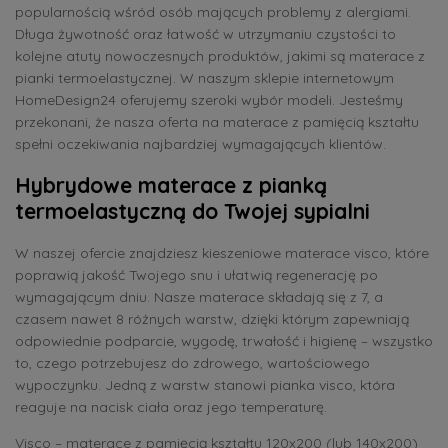
popularnością wśród osób mających problemy z alergiami.
Długa żywotność oraz łatwość w utrzymaniu czystości to
kolejne atuty nowoczesnych produktów, jakimi są materace z
pianki termoelastycznej. W naszym sklepie internetowym
HomeDesign24 oferujemy szeroki wybór modeli. Jesteśmy
przekonani, że nasza oferta na materace z pamięcią kształtu
spełni oczekiwania najbardziej wymagających klientów.
Hybrydowe
materace z pianką
termoelastyczną
do Twojej sypialni
W naszej ofercie znajdziesz kieszeniowe materace visco, które
poprawią jakość Twojego snu i ułatwią regenerację po
wymagającym dniu. Nasze materace składają się z 7, a
czasem nawet 8 różnych warstw, dzięki którym zapewniają
odpowiednie podparcie, wygodę, trwałość i higienę – wszystko
to, czego potrzebujesz do zdrowego, wartościowego
wypoczynku. Jedną z warstw stanowi pianka visco, która
reaguje na nacisk ciała oraz jego temperaturę.
Visco – materace z pamięcią kształtu 120x200 (lub 140x200)