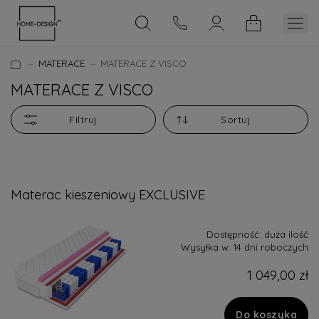
MATERACE
MATERACE Z VISCO
MATERACE Z VISCO
Filtruj
Sortuj
Materac kieszeniowy EXCLUSIVE
Dostępność:
duża ilość
Wysyłka w:
14 dni roboczych
1 049,00 zł
Do koszyka