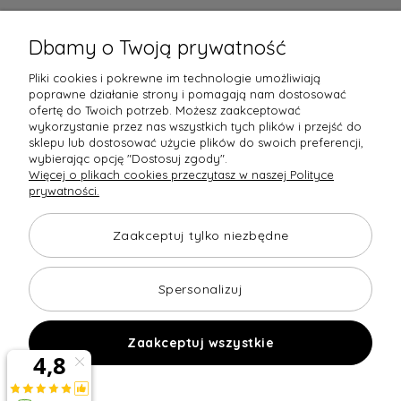
Certyfikaty jakości
Dbamy o Twoją prywatność
Pliki cookies i pokrewne im technologie umożliwiają
poprawne działanie strony i pomagają nam dostosować
ofertę do Twoich potrzeb. Możesz zaakceptować
wykorzystanie przez nas wszystkich tych plików i przejść do
Raty obsługują
sklepu lub dostosować użycie plików do swoich preferencji,
wybierając opcję "Dostosuj zgody".
Więcej o plikach cookies przeczytasz w naszej Polityce
prywatności.
Towary dostarczają
Opinie
Zaakceptuj tylko niezbędne
Spersonalizuj
Zaakceptuj wszystkie
Copyright © 2026 home-design24.pl
Shoper Premium