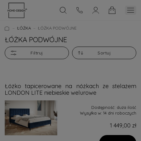
ŁÓŻKA
ŁÓŻKA PODWÓJNE
ŁÓŻKA PODWÓJNE
Filtruj
Sortuj
Łóżko tapicerowane na nóżkach ze stelażem
LONDON LITE niebieskie welurowe
Dostępność:
duża ilość
Wysyłka w:
14 dni roboczych
1 449,00 zł