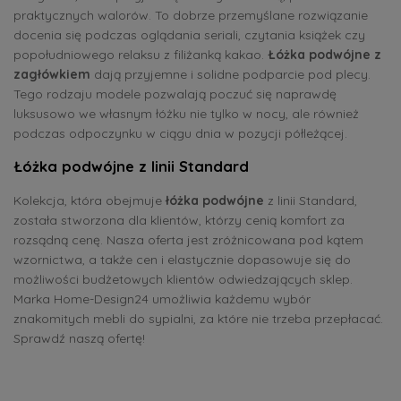
praktycznych walorów. To dobrze przemyślane rozwiązanie
docenia się podczas oglądania seriali, czytania książek czy
popołudniowego relaksu z filiżanką kakao.
Łóżka podwójne z
zagłówkiem
dają przyjemne i solidne podparcie pod plecy.
Tego rodzaju modele pozwalają poczuć się naprawdę
luksusowo we własnym łóżku nie tylko w nocy, ale również
podczas odpoczynku w ciągu dnia w pozycji półleżącej.
Łóżka podwójne z linii Standard
Kolekcja, która obejmuje
łóżka podwójne
z linii Standard,
została stworzona dla klientów, którzy cenią komfort za
rozsądną cenę. Nasza oferta jest zróżnicowana pod kątem
wzornictwa, a także cen i elastycznie dopasowuje się do
możliwości budżetowych klientów odwiedzających sklep.
Marka Home-Design24 umożliwia każdemu wybór
znakomitych mebli do sypialni, za które nie trzeba przepłacać.
Sprawdź naszą ofertę!