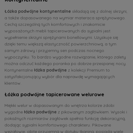
Łóżka podwójne kontynentalne
składają się z dolnej skrzyni,
a także dopasowanego na wymiar materaca sprężynowego.
Cechą szczególną tych komfortowych i znakomicie
wyposażonych mebli tapicerowanych do sypialni jest
wypełnienie skrzyni sprężynami bonellowymi. Uzyskuje się
dzięki temu większą elastyczność powierzchniową, a tym
samym zdrowy i przyjemny sen podczas nocnego
wypoczynku. To bardzo wygodne rozwiązanie, którego zalety
można odczuć każdego poranka po dobrze przespanej nocy.
Kontynentalne
łóżka podwójne
z kolekcji Premium to
satysfakcjonujący wybór dla naprawdę wymagających
klientów.
Łóżka podwójne tapicerowane welurowe
Miękki welur w dopasowanym do wnętrza kolorze zdobi
wygodne
łóżko podwójne
z pikowanym zagłówkiem. Wysoki i
pokaźnych rozmiarów zagłówek spełnia funkcję dekoracyjną,
dodając sypialni komfortowego charakteru. Pikowane
wezgłowie, obite przyjemną w dotyku tkaniną, posiada wiele