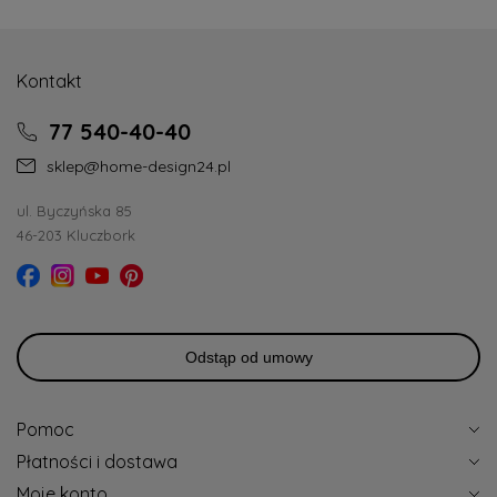
Kontakt
77 540-40-40
sklep@home-design24.pl
ul. Byczyńska 85
46-203 Kluczbork
Odstąp od umowy
Pomoc
Płatności i dostawa
Moje konto