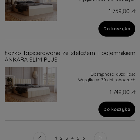
1 759,00 zł
Do koszyka
Łóżko tapicerowane ze stelażem i pojemnikiem
ANKARA SLIM PLUS
Dostępność:
duża ilość
Wysyłka w:
30 dni roboczych
1 749,00 zł
Do koszyka
1
2
3
4
5
6