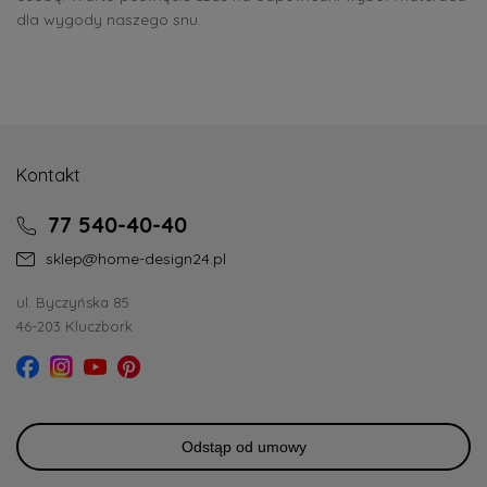
dla wygody naszego snu.
Kontakt
77 540-40-40
sklep@home-design24.pl
ul. Byczyńska 85
46-203 Kluczbork
Odstąp od umowy