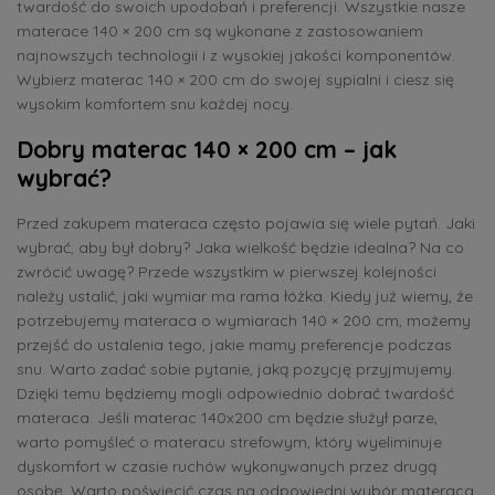
twardość do swoich upodobań i preferencji. Wszystkie nasze
materace 140 × 200 cm są wykonane z zastosowaniem
najnowszych technologii i z wysokiej jakości komponentów.
Wybierz materac 140 × 200 cm do swojej sypialni i ciesz się
wysokim komfortem snu każdej nocy.
Dobry materac 140 × 200 cm – jak
wybrać?
Przed zakupem materaca często pojawia się wiele pytań. Jaki
wybrać, aby był dobry? Jaka wielkość będzie idealna? Na co
zwrócić uwagę? Przede wszystkim w pierwszej kolejności
należy ustalić, jaki wymiar ma rama łóżka. Kiedy już wiemy, że
potrzebujemy materaca o wymiarach 140 × 200 cm, możemy
przejść do ustalenia tego, jakie mamy preferencje podczas
snu. Warto zadać sobie pytanie, jaką pozycję przyjmujemy.
Dzięki temu będziemy mogli odpowiednio dobrać twardość
materaca. Jeśli materac 140x200 cm będzie służył parze,
warto pomyśleć o materacu strefowym, który wyeliminuje
dyskomfort w czasie ruchów wykonywanych przez drugą
osobę. Warto poświęcić czas na odpowiedni wybór materaca