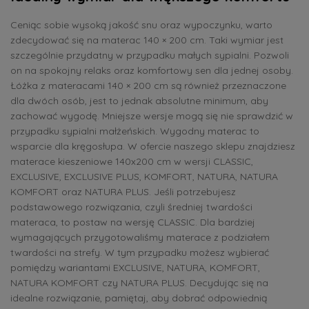
Ceniąc sobie wysoką jakość snu oraz wypoczynku, warto
zdecydować się na materac 140 × 200 cm. Taki wymiar jest
szczególnie przydatny w przypadku małych sypialni. Pozwoli
on na spokojny relaks oraz komfortowy sen dla jednej osoby.
Łóżka z materacami 140 × 200 cm są również przeznaczone
dla dwóch osób, jest to jednak absolutne minimum, aby
zachować wygodę. Mniejsze wersje mogą się nie sprawdzić w
przypadku sypialni małżeńskich. Wygodny materac to
wsparcie dla kręgosłupa. W ofercie naszego sklepu znajdziesz
materace kieszeniowe 140x200 cm w wersji CLASSIC,
EXCLUSIVE, EXCLUSIVE PLUS, KOMFORT, NATURA, NATURA
KOMFORT oraz NATURA PLUS. Jeśli potrzebujesz
podstawowego rozwiązania, czyli średniej twardości
materaca, to postaw na wersję CLASSIC. Dla bardziej
wymagających przygotowaliśmy materace z podziałem
twardości na strefy. W tym przypadku możesz wybierać
pomiędzy wariantami EXCLUSIVE, NATURA, KOMFORT,
NATURA KOMFORT czy NATURA PLUS. Decydując się na
idealne rozwiązanie, pamiętaj, aby dobrać odpowiednią