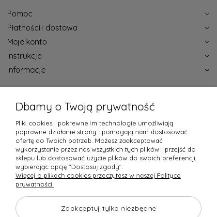
Pomoc
Płatności i dostawa
Moje konto
Instrukcje
Informacje
Certyfikaty jakości
Dbamy o Twoją prywatność
Pliki cookies i pokrewne im technologie umożliwiają
poprawne działanie strony i pomagają nam dostosować
ofertę do Twoich potrzeb. Możesz zaakceptować
wykorzystanie przez nas wszystkich tych plików i przejść do
Raty obsługują
sklepu lub dostosować użycie plików do swoich preferencji,
wybierając opcję "Dostosuj zgody".
Więcej o plikach cookies przeczytasz w naszej Polityce
prywatności.
Towary dostarczają
Opinie
Zaakceptuj tylko niezbędne