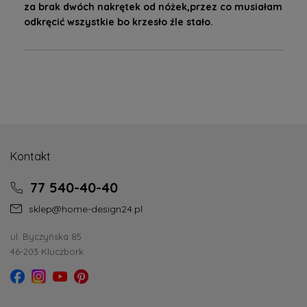
za brak dwóch nakrętek od nóżek,przez co musiałam
odkręcić wszystkie bo krzesło źle stało.
Kontakt
77 540-40-40
sklep@home-design24.pl
ul. Byczyńska 85
46-203 Kluczbork
Nietuzinkowy wygląd
Krzesło tapicerowane z kolekcji ORO wspaniale wpisuje się w