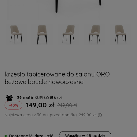
krzesło tapicerowane do salonu ORO
beżowe boucle nowoczesne
39
osób
KUPIŁO
156
szt.
149,00 zł
249,00 zł
-40%
Najniższa cena z 30 dni przed obniżką:
249,00 zł
Jeżeli produkt j
niż 30 dni, wyświe
cena od momentu
Wysyłka w
48 godzin
Dostępność:
duża ilość