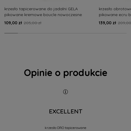
krzesło tapicerowane do jadalni GELA
krzesło obroto
pikowane kremowe boucle nowoczesne
pikowane ecru 
109,00 zł
205,00 zł
139,00 zł
209,00
Cechy krzesła
Stylowe i ponadczasowe wzornictwo
Komfortowe siedzisko, wypełnione kilkucentymetrową
warstwą pianki.
Opinie o produkcie
Jednolite oparcie
Wytrzymała i stabilna rama metalowa, malowana
proszkowo w kolorze czarnym
Nowoczesny wygląd i kształt pasują do każdego
EXCELLENT
pomieszczenia.
Łatwy montaż z użyciem dołączonych do zestawu
narzędzi
krzesło ORO tapicerowane