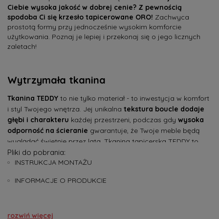
Ciebie wysoka jakość w dobrej cenie? Z pewnością
spodoba Ci się krzesło tapicerowane ORO!
Zachwyca
prostotą formy przy jednocześnie wysokim komforcie
użytkowania. Poznaj je lepiej i przekonaj się o jego licznych
zaletach!
Wytrzymała tkanina
Tkanina TEDDY
to nie tylko materiał - to inwestycja w komfort
i styl Twojego wnętrza. Jej unikalna
tekstura boucle dodaje
głębi i charakteru
każdej przestrzeni, podczas gdy
wysoka
odporność na ścieranie
gwarantuje, że Twoje meble będą
wyglądać świetnie przez lata. Tkanina tapicerska TEDDY to
połączenie luksusu, funkcjonalności i trwałości
Pliki do pobrania:
. Jej ciepła,
INSTRUKCJA MONTAŻU
pluszowa powierzchnia zaprasza do dotknięcia, tworząc
atmosferę przytulności i elegancji w każdym wnętrzu.
INFORMACJE O PRODUKCIE
Niezależnie od tego, czy odnawiasz salon, sypialnię czy
przestrzeń biurową, materiał obiciowy Baloo zapewni Ci
wyjątkowe wrażenia estetyczne i użytkowe.
rozwiń więcej