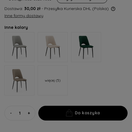
pojawił się w spr
Dostawa:
30,00 zł
- Przesyłka Kurierska DHL
(Polska)
Cena nie zawiera ewentualnych kosztów płatności
Inne formy dostawy
Inne kolory
więcej (5)
Do koszyka
-
+