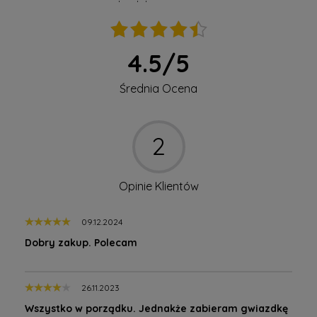
boucle kremowe ecru
jasnobeżowe
4.5
/
5
Średnia Ocena
2
Opinie Klientów
09.12.2024
Dobry zakup. Polecam
26.11.2023
Wszystko w porządku. Jednakże zabieram gwiazdkę