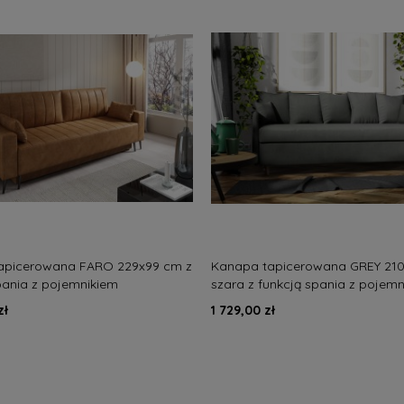
apicerowana FARO 229x99 cm z
Kanapa tapicerowana GREY 21
pania z pojemnikiem
szara z funkcją spania z pojem
nsa
nowoczesna
zł
1 729,00 zł