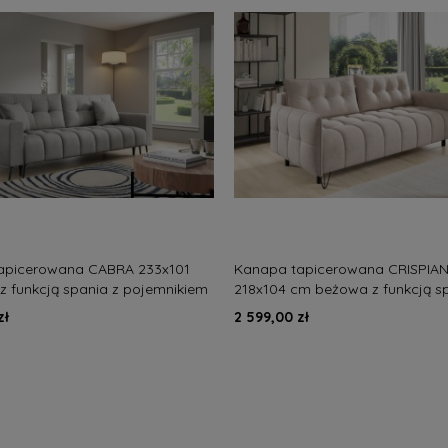
apicerowana CABRA 233x101
Kanapa tapicerowana CRISPIA
z funkcją spania z pojemnikiem
218x104 cm beżowa z funkcją s
na pikowana
pojemnikiem
zł
2 599,00 zł