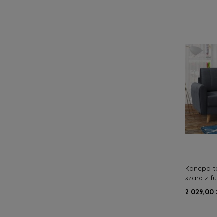
Kanapa t
szara z f
nowoczes
2 029,00 