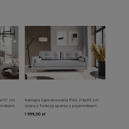
x101 cm
Kanapa tapicerowana PIAS 216x93 cm
emnikiem
szara z funkcją spania z pojemnikiem
nowoczesna pikowana
1 999,00 zł