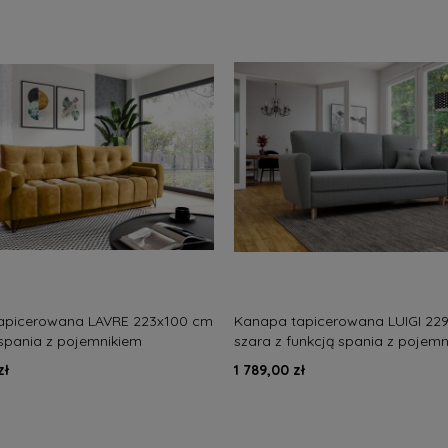
apicerowana LAVRE 223x100 cm
Kanapa tapicerowana LUIGI 22
 spania z pojemnikiem
szara z funkcją spania z pojem
na pikowana
zł
1 789,00 zł