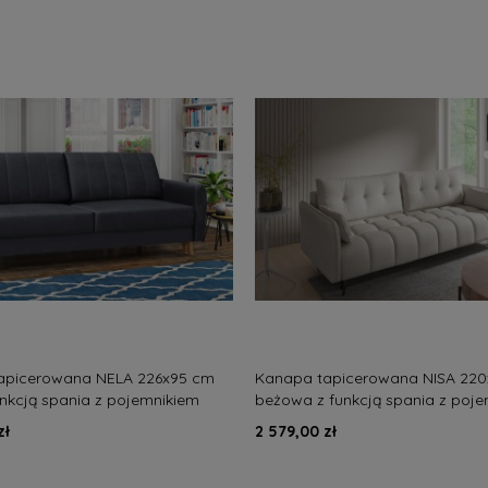
apicerowana NELA 226x95 cm
Kanapa tapicerowana NISA 220
unkcją spania z pojemnikiem
beżowa z funkcją spania z poj
na skandynawska
nowoczesna
zł
2 579,00 zł