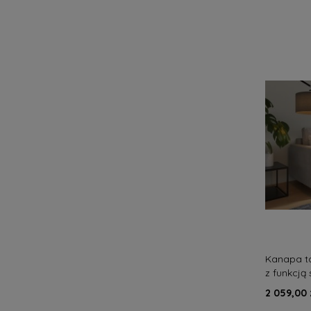
Kanapa t
z funkcją
nowocze
2 059,00 