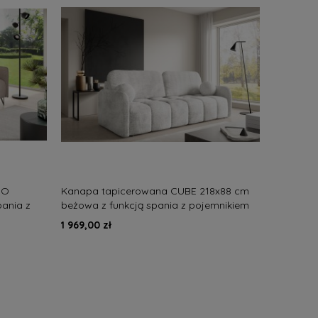
NO
Kanapa tapicerowana CUBE 218x88 cm
pania z
beżowa z funkcją spania z pojemnikiem
pikowana nowoczesna
1 969,00 zł