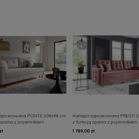
apicerowana PONTE 208x98 cm
Kanapa tapicerowana PRESTI 
 spania z pojemnikiem
z funkcją spania z pojemnikiem
sna
noowczesna
zł
1 789,00 zł