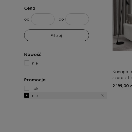
Cena
od
do
Filtruj
Nowość
nie
Kanapa t
szara z f
Promocja
nowocze
2 199,00 z
tak
nie